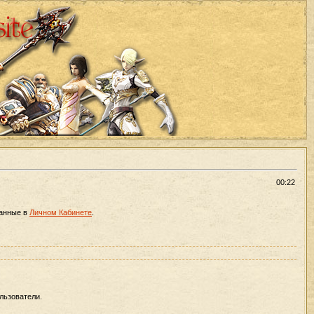
00:22
данные в
Личном Кабинете
.
льзователи.