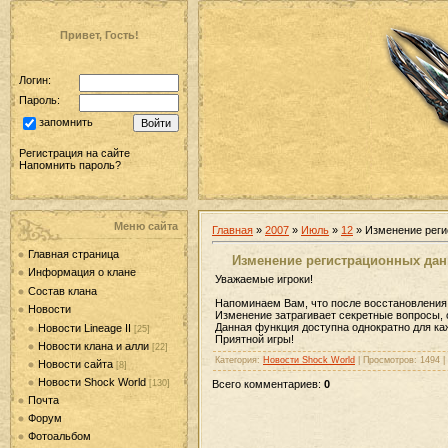
Привет, Гость!
Логин:
Пароль:
запомнить
Регистрация на сайте
Напомнить пароль?
Меню сайта
Главная
»
2007
»
Июль
»
12
» Изменение рег
Главная страница
Изменение регистрационных да
Информация о клане
Уважаемые игроки!
Состав клана
Напоминаем Вам, что после восстановления
Новости
Изменение затрагивает секретные вопросы, о
Данная функция доступна однократно для каж
Новости Lineage II
[25]
Приятной игры!
Новости клана и алли
[22]
Категория:
Новости Shock World
| Просмотров: 1494 
Новости сайта
[8]
Новости Shock World
[130]
Всего комментариев:
0
Почта
Форум
Фотоальбом