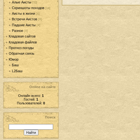
Алые Аисты
[33]
Скриншоты походов
[14]
Аисты в жизни
[Х]
Встречи Аистов
[Х]
Падшие Аисты
[Х]
Разное
[Х]
Кладовая сайтов
Кладовая файлов
Прогноз погоды
Обратная связь
Юмор
Баш
L2Баш
Online на сайте
Онлайн всего:
1
Гостей:
1
Пользователей:
0
Поиск