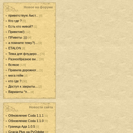
Новое на форуме
приветствую Аист...
[0]
Кто где ?
[0]
Есть кто живой?
[1]
Приветик!)
[12]
ПРиветы :)))
[4]
а помните тему?)...
[3]
ETALON
[6]
Тема для флудеро...
[76]
Разнообразное ви...
[26]
Всякое
[128]
Правила дорожног...
[1]
мега гейм
[4]
кто где ?
[30]
Доступ к закрыты...
[2]
Варианты "п...
[8]
Новости сайта
Обновление Coda 1.1.1
[0]
Обновление Coda 1.1.0
[0]
Граница Ада 1.0.5
[0]
Gracia Plus на РуОффе
[0]