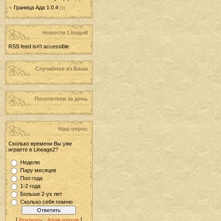
Граница Ада 1.0.4
[0]
Новости LinageII
RSS feed isn't accessible
Случайное из Баша
Посетители за день
Наш опрос
Сколько времени Вы уже
играете в Lineage2?
Неделю
Пару месяцев
Пол года
1-2 года
Больше 2-ух лет
Сколько себя помню
[
·
]
Результаты
Архив опросов