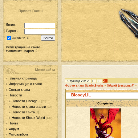
Привет, Гость!
Логин:
Пароль:
запомнить
Регистрация на сайте
Напомнить пароль?
Меню сайта
Главная страница
2
Страница
2
из
2
«
1
Информация о клане
Форум клана ScarletStorks
»
Общий (открытый)
»
Состав клана
BloodyLIL
Новости
Новости Lineage II
[25]
Conqueror
Новости клана и алли
[22]
Новости сайта
[8]
Новости Shock World
[130]
Почта
Форум
Фотоальбом