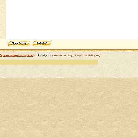
Архив заявок на прием
»
BloodyLIL
(заявка на вступление в вашш клан)