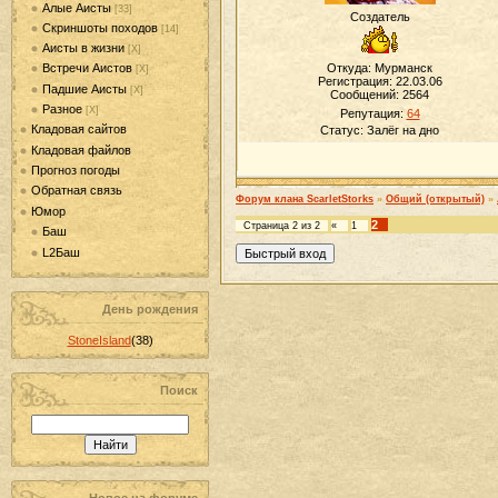
Алые Аисты
[33]
Создатель
Скриншоты походов
[14]
Аисты в жизни
[Х]
Откуда: Мурманск
Встречи Аистов
[Х]
Регистрация: 22.03.06
Падшие Аисты
[Х]
Сообщений:
2564
Разное
[Х]
Репутация:
64
Кладовая сайтов
Статус:
Залёг на дно
Кладовая файлов
Прогноз погоды
Обратная связь
Форум клана ScarletStorks
»
Общий (открытый)
»
Юмор
2
Страница
2
из
2
«
1
Баш
L2Баш
День рождения
StoneIsland
(38)
Поиск