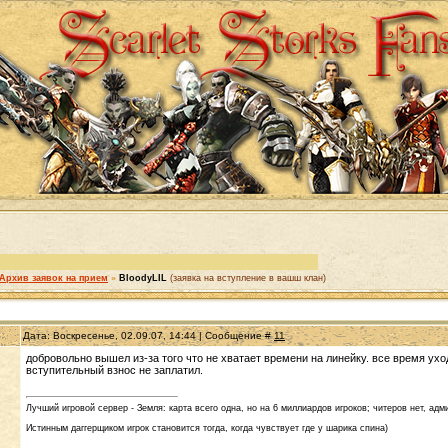
Архив заявок на прием
»
BloodyLIL
(заявка на вступление в вашш клан)
Дата: Воскресенье, 02.09.07, 14:44 | Сообщение #
11
добровольно вышел из-за того что не хватает времени на линейку. все время уход
вступительный взнос не заплатил.
Лучший игровой сервер - Земля: карта всего одна, но на 6 миллиардов игроков; читеров нет, адми
Истинным даггерщиком игрок становится тогда, когда чувствует где у шарика спина)