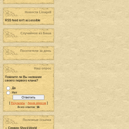
Новости LinageII
RSS feed isn't accessible
Случайное из Баша
Посетители за день
Наш опрос
Помните ли Вы название
своего первого клана?
Да
Нет
[
·
]
Результаты
Архив опросов
Всего ответов:
16
Полезные ссылки
Сервер ShockWorld