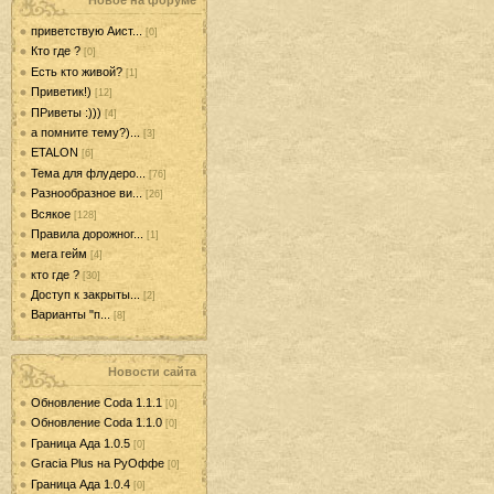
Новое на форуме
приветствую Аист...
[0]
Кто где ?
[0]
Есть кто живой?
[1]
Приветик!)
[12]
ПРиветы :)))
[4]
а помните тему?)...
[3]
ETALON
[6]
Тема для флудеро...
[76]
Разнообразное ви...
[26]
Всякое
[128]
Правила дорожног...
[1]
мега гейм
[4]
кто где ?
[30]
Доступ к закрыты...
[2]
Варианты "п...
[8]
Новости сайта
Обновление Coda 1.1.1
[0]
Обновление Coda 1.1.0
[0]
Граница Ада 1.0.5
[0]
Gracia Plus на РуОффе
[0]
Граница Ада 1.0.4
[0]