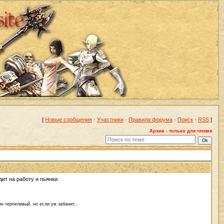
[
Новые сообщения
·
Участники
·
Правила форума
·
Поиск
·
RSS
]
Архив - только для чтения
ит на работу и пьянки.
н терпеливый, но если уж забанит...